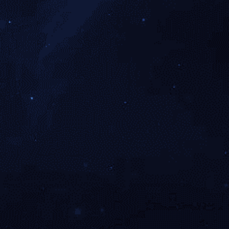
赛事分类
英超联赛
西甲联赛
意甲联赛
德甲联赛
欧冠联赛