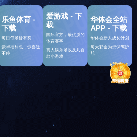
欧冠：皇马 vs 曼城
昨天
实时比分排行
W 85%
1. 曼城
W 82%
2. 皇马
W 79%
3. 利物浦
新纪录
展现了其恐
VIP会员
加入会员，享受4K超高清画质、无广告体验及独
家专家分析报告。