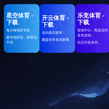
LIVE
意甲联赛 (Serie A)
1 - 1
尤文图斯
国际米兰
第 32' 分钟
足球新闻资讯
世界杯预选赛最新动态：各大
随着预选赛的临近，各大洲球队纷纷公布
的竞争态势愈发激烈...